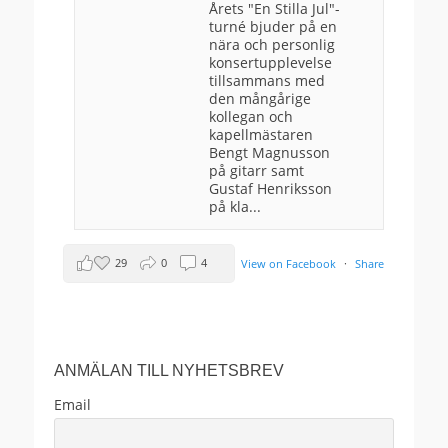
Årets "En Stilla Jul"-
turné bjuder på en
nära och personlig
konsertupplevelse
tillsammans med
den mångårige
kollegan och
kapellmästaren
Bengt Magnusson
på gitarr samt
Gustaf Henriksson
på kla...
29
0
4
View on Facebook
·
Share
Anders Ekborg offentlig
2 months ago
ANMÄLAN TILL NYHETSBREV
Välkomna!
Email
This content isn't available right now