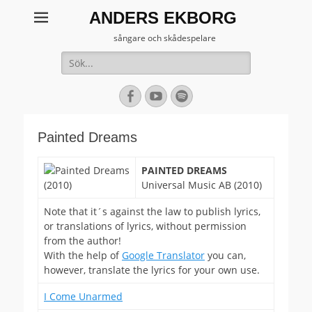
ANDERS EKBORG
sångare och skådespelare
Sök
efter:
[label]
Facebook
YouTube
Spotify
Painted Dreams
PAINTED DREAMS
Universal Music AB (2010)
Note that it´s against the law to publish lyrics,
or translations of lyrics, without permission
from the author!
With the help of
Google Translator
you can,
however, translate the lyrics for your own use.
I Come Unarmed