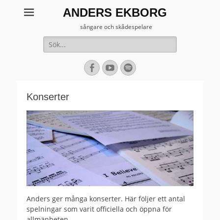
ANDERS EKBORG
sångare och skådespelare
Sök
efter:
[label]
Facebook
YouTube
Spotify
Konserter
Anders ger många konserter. Här följer ett antal
spelningar som varit officiella och öppna för
allmänheten.