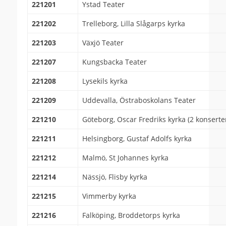
221201
Ystad Teater
221202
Trelleborg, Lilla Slågarps kyrka
221203
Växjö Teater
221207
Kungsbacka Teater
221208
Lysekils kyrka
221209
Uddevalla, Östraboskolans Teater
221210
Göteborg, Oscar Fredriks kyrka (2 konserte
221211
Helsingborg, Gustaf Adolfs kyrka
221212
Malmö, St Johannes kyrka
221214
Nässjö, Flisby kyrka
221215
Vimmerby kyrka
221216
Falköping, Broddetorps kyrka