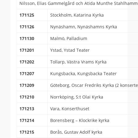
Nilsson, Elias Gammelgård och Atida Munthe Stahlhamm
171125
Stockholm, Katarina Kyrka
171126
Nynäshamn, Nynäshamns Kyrka
171130
Malmö, Palladium
171201
Ystad, Ystad Teater
171202
Tollarp, Västra Vrams Kyrka
171207
Kungsbacka, Kungsbacka Teater
171209
Göteborg, Oscar Fredriks Kyrka (2 konsert
171210
Norrköping, S:t Olai Kyrka
171213
Vara, Konserthuset
171214
Borensberg – Klockrike kyrka
171215
Borås, Gustav Adolf kyrka