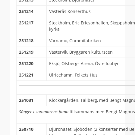
251214
Västerås Konserthus
251217
Stockholm, Eric Ericsonhallen, Skeppshol
kyrka
251218
Värnamo, Gummifabriken
251219
Västervik, Bryggaren kulturscen
251220
Eksjö, Olsbergs Arena, Övre lobbyn
251221
Ulricehamn, Folkets Hus
251031
Klockargården, Tällberg, med Bengt Magn
Sånger i sommarens famn
tillsammans med Bengt Magnus
250710
Djurönäset, Sjöboden (2 konserter med Be