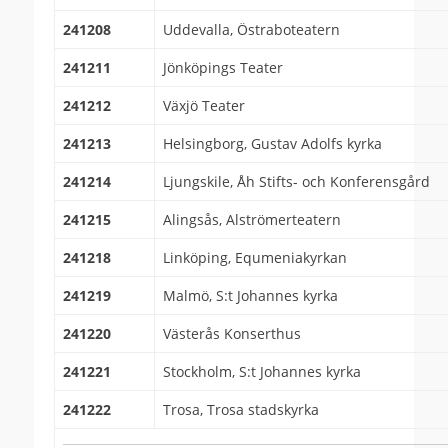
241208
Uddevalla, Östraboteatern
241211
Jönköpings Teater
241212
Växjö Teater
241213
Helsingborg, Gustav Adolfs kyrka
241214
Ljungskile, Åh Stifts- och Konferensgård
241215
Alingsås, Alströmerteatern
241218
Linköping, Equmeniakyrkan
241219
Malmö, S:t Johannes kyrka
241220
Västerås Konserthus
241221
Stockholm, S:t Johannes kyrka
241222
Trosa, Trosa stadskyrka