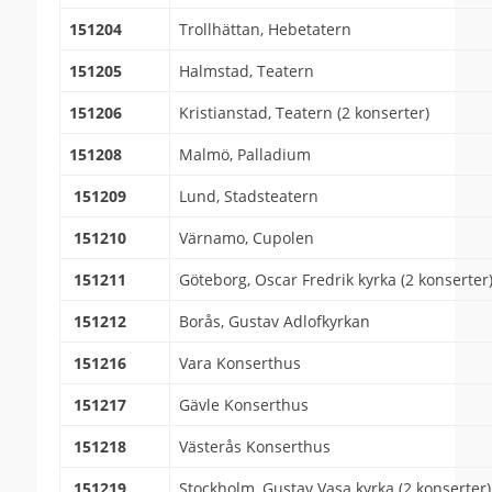
151204
Trollhättan, Hebetatern
151205
Halmstad, Teatern
151206
Kristianstad, Teatern (2 konserter)
151208
Malmö, Palladium
151209
Lund, Stadsteatern
151210
Värnamo, Cupolen
151211
Göteborg, Oscar Fredrik kyrka (2 konserter
151212
Borås, Gustav Adlofkyrkan
151216
Vara Konserthus
151217
Gävle Konserthus
151218
Västerås Konserthus
151219
Stockholm, Gustav Vasa kyrka (2 konserter)