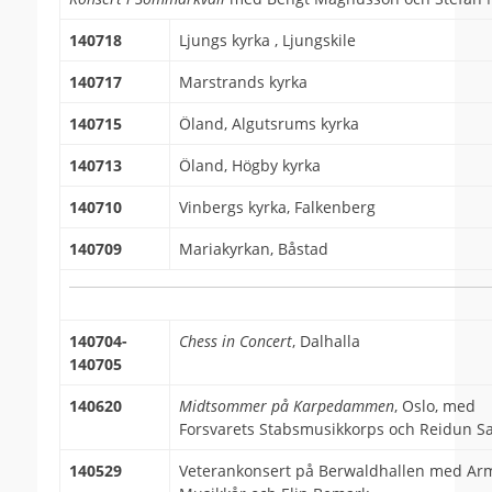
140718
Ljungs kyrka , Ljungskile
140717
Marstrands kyrka
140715
Öland, Algutsrums kyrka
140713
Öland, Högby kyrka
140710
Vinbergs kyrka, Falkenberg
140709
Mariakyrkan, Båstad
140704-
Chess in Concert
, Dalhalla
140705
140620
Midtsommer på Karpedammen
, Oslo, med
Forsvarets Stabsmusikkorps och Reidun S
140529
Veterankonsert på Berwaldhallen med Ar