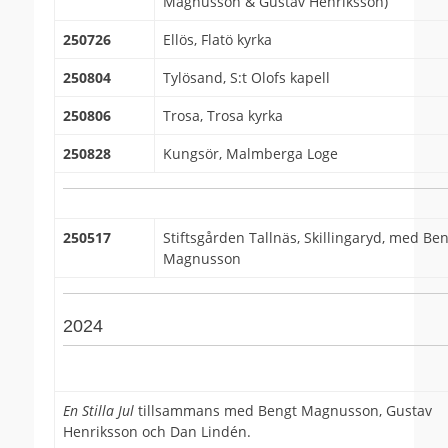
Magnusson & Gustav Henriksson)
250726
Ellös, Flatö kyrka
250804
Tylösand, S:t Olofs kapell
250806
Trosa, Trosa kyrka
250828
Kungsör, Malmberga Loge
250517
Stiftsgården Tallnäs, Skillingaryd, med Be
Magnusson
2024
En Stilla Jul
tillsammans med Bengt Magnusson, Gustav
Henriksson och Dan Lindén.