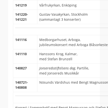
141219
Vårfrukyrkan, Enköping
141220-
Gustav Vasakyrkan, Stockholm
141221
(sammanlagt 3 konserter)
141116
Medborgarhuset, Arboga,
jubileumskonsert med Arboga Blåsorkeste
141110
Hanssons Krog, Kalmar,
med Stefan Brunzell
140827
Jonseredsstiftelsens dag
, Partille,
med Jonsereds Musikkår
140721-
Nösunds Värdshus med Bengt Magnusso
140808
Konsert i Sommarkväll
med Bengt Magnusson och Stefan N