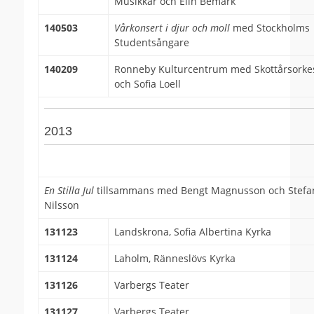
Musikkår och Elin Bemark
140503
Vårkonsert i djur och moll
med Stockholms
Studentsångare
140209
Ronneby Kulturcentrum med Skottårsorke
och Sofia Loell
2013
En Stilla Jul
tillsammans med Bengt Magnusson och Stefa
Nilsson
131123
Landskrona, Sofia Albertina Kyrka
131124
Laholm, Ränneslövs Kyrka
131126
Varbergs Teater
131127
Varbergs Teater