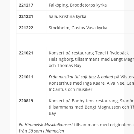
221217
Falköping, Broddetorps kyrka
221221
Sala, Kristina kyrka
221222
Stockholm, Gustav Vasa kyrka
221021
Konsert på restaurang Tegel i Rydebäck,
Helsingborg, tillsammans med Bengt Mag
och Thomas Bay
221011
Från musikal till soft jazz & ballad
på Väster
Konserthus med Inga Kaare, Alva Nee, Ca
InCantus och musiker
220819
Konsert på Badhyttens restaurang, Skanör
tillsammans med Bengt Magnusson och 
Bay
En Himmelsk Musikalkonsert
tillsammans med originalen
från
Så som i himmelen