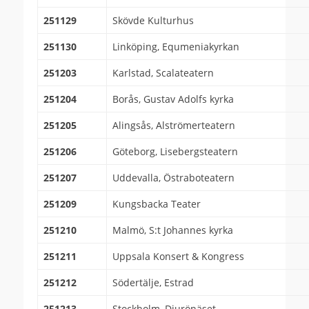
251129
Skövde Kulturhus
251130
Linköping, Equmeniakyrkan
251203
Karlstad, Scalateatern
251204
Borås, Gustav Adolfs kyrka
251205
Alingsås, Alströmerteatern
251206
Göteborg, Lisebergsteatern
251207
Uddevalla, Östraboteatern
251209
Kungsbacka Teater
251210
Malmö, S:t Johannes kyrka
251211
Uppsala Konsert & Kongress
251212
Södertälje, Estrad
251213
Stockholm, Djurönäset