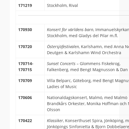
171219
Stockholm, Rival
170930
Konsert för världens barn
, Immanuelskyrkan
Stockholm, med Gladys del Pilar m.fl.
170720
Östersjöfestivalen
, Karlshamn, med Anna N
Deutgen & Karlshamn Wind Orchestra
170714-
Sunset Concerts
– Glommens Fiskekrog,
170715
Falkenberg, med Bengt Magnusson & Dan
170709
Villa Belparc, Göteborg, med Bengt Magn
Ladies of Music
170606
Nationaldagskonsert, Malmö, med Malmö
Brandkårs Orkester, Monika Hoffman och 
Olsson
170422
Klassiker
, Konserthuset Spira, Jönköping, 
Jönköpings Sinfonietta & Bjorn Dobbelaer