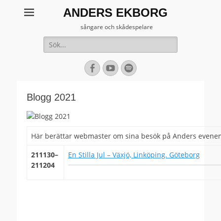
ANDERS EKBORG
sångare och skådespelare
Sök
efter:
[label]
Facebook
YouTube
Spotify
Blogg 2021
Här berättar webmaster om sina besök på Anders evene
211130–
En Stilla Jul – Växjö, Linköping. Göteborg
211204