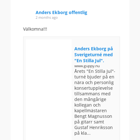
Anders Ekborg offentlig
2 months ago
Välkomna!!!
Anders Ekborg på
Sverigeturné med
"En Stilla Jul".
www.guppy.nu
Årets "En Stilla Jul"-
turné bjuder på en
nära och personlig
konsertupplevelse
tillsammans med
den mångårige
kollegan och
kapellmästaren
Bengt Magnusson
på gitarr samt
Gustaf Henriksson
på kla...