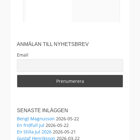
ANMÄLAN TILL NYHETSBREV
Email
29
0
4
View on Facebook
·
Share
Anders Ekborg offentlig
SENASTE INLÄGGEN
2 months ago
Bengt Magnusson
2026-05-22
En fridfull jul
2026-05-22
Välkomna!
En Stilla Jul 2026
2026-05-21
Gustaf Henriksson
2026-03-22