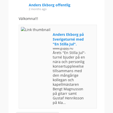
Anders Ekborg offentlig
2 months ago
Välkomna!!!
Anders Ekborg på
Sverigeturné med
"En Stilla Jul".
www.guppy.nu
Årets "En Stilla Jul"-
turné bjuder på en
nära och personlig
konsertupplevelse
tillsammans med
den mångårige
kollegan och
kapellmästaren
Bengt Magnusson
på gitarr samt
Gustaf Henriksson
på kla...