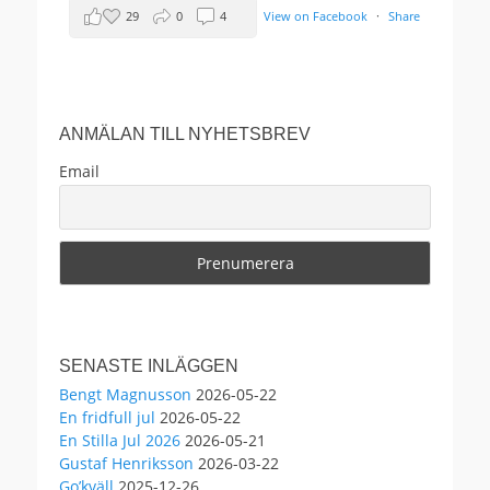
29
0
4
View on Facebook
·
Share
Anders Ekborg offentlig
2 months ago
ANMÄLAN TILL NYHETSBREV
Välkomna!
Email
This content isn't available right now
When this happens, it's usually because the
owner only shared it with a small group of
people, changed who can see it or it's been
deleted.
4
0
0
View on Facebook
·
Share
SENASTE INLÄGGEN
Bengt Magnusson
2026-05-22
En fridfull jul
2026-05-22
Anders Ekborg offentlig
3 months ago
En Stilla Jul 2026
2026-05-21
Gustaf Henriksson
2026-03-22
EN STILLA JUL 2026
Go’kväll
2025-12-26