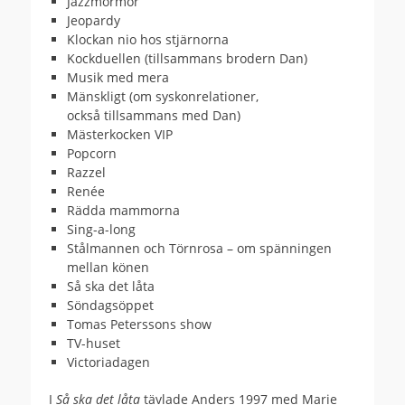
Jazzmormor
Jeopardy
Klockan nio hos stjärnorna
Kockduellen (tillsammans brodern Dan)
Musik med mera
Mänskligt (om syskonrelationer,
också tillsammans med Dan)
Mästerkocken VIP
Popcorn
Razzel
Renée
Rädda mammorna
Sing-a-long
Stålmannen och Törnrosa – om spänningen
mellan könen
Så ska det låta
Söndagsöppet
Tomas Peterssons show
TV-huset
Victoriadagen
I
Så ska det låta
tävlade Anders 1997 med Marie