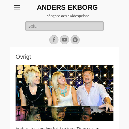
ANDERS EKBORG
sångare och skådespelare
Sök
efter:
[label]
Facebook
YouTube
Spotify
Övrigt
Anders har medverkat i många TV-program