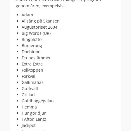
genom åren, exempelvis:
Adam
Allsång på Skansen
Augustpriset 2004
Big Words (UR)
Bingolotto
Bumerang
Doobidoo
Du bestämmer
Extra Extra
Folktoppen
Förkväll
Gallimatias
Go´kväll
Grillad
Guldbaggegalan
Hemma
Hur gör djur
I Afton Lantz
Jackpot