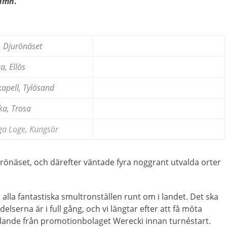
famn
.
, Djurönäset
a, Ellös
kapell, Tylösand
ka, Trosa
a Loge, Kungsör
önäset, och därefter väntade fyra noggrant utvalda orter
lla fantastiska smultronställen runt om i landet. Det ska
lserna är i full gång, och vi längtar efter att få möta
elande från promotionbolaget Werecki innan turnéstart.