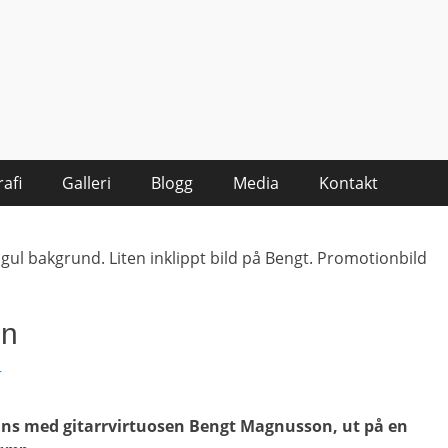
afi
Galleri
Blogg
Media
Kontakt
mn
r
ns med gitarrvirtuosen Bengt Magnusson, ut på en