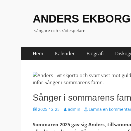
ANDERS EKBORG
sångare och skådespelare
Hoppa
Primär
Hem
Kalender
Biografi
Diskogr
till
meny
innehåll
Sånger i sommarens fa
Publicerat
Författare
2025-12-25
admin
Lämna en kommenta
den
Sommaren 2025 gav sig Anders, tillsamma