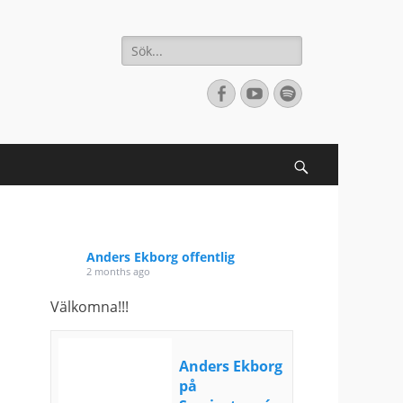
Sök
efter:
[label]
Facebook
YouTube
Spotify
Search
Anders Ekborg offentlig
2 months ago
Välkomna!!!
Anders Ekborg
på