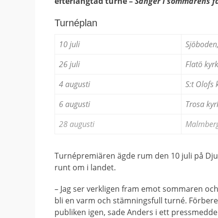
efterlängtad turné –
Sånger i sommarens 
Turnéplan
10 juli
Sjöboden
26 juli
Flatö kyrk
4 augusti
S:t Olofs 
6 augusti
Trosa kyr
28 augusti
Malmberg
Turnépremiären ägde rum den 10 juli på Djur
runt om i landet.
– Jag ser verkligen fram emot sommaren och a
bli en varm och stämningsfull turné. Förberede
publiken igen, sade Anders i ett pressmedd