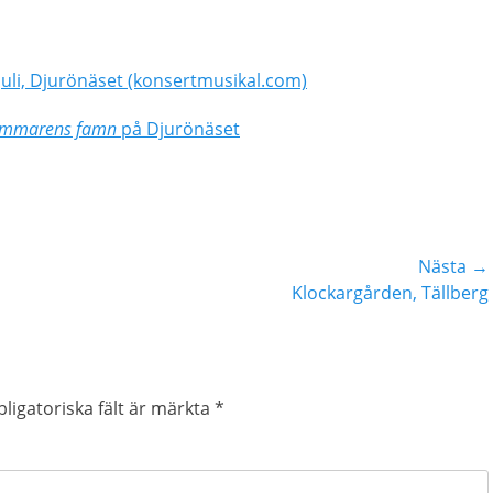
 juli, Djurönäset (konsertmusikal.com)
sommarens famn
på Djurönäset
Nästa →
Nästa
Klockargården, Tällberg
inlägg:
ligatoriska fält är märkta
*