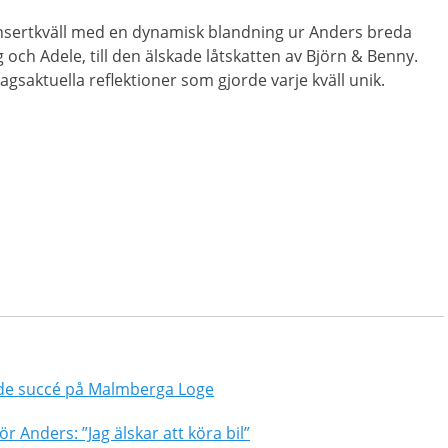
nsertkväll med en dynamisk blandning ur Anders breda
 och Adele, till den älskade låtskatten av Björn & Benny.
gsaktuella reflektioner som gjorde varje kväll unik.
rde succé på Malmberga Loge
r Anders: ”Jag älskar att köra bil”