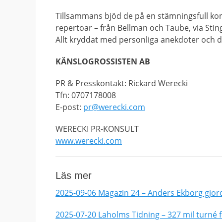
Tillsammans bjöd de på en stämningsfull ko
repertoar – från Bellman och Taube, via Sting
Allt kryddat med personliga anekdoter och da
KÄNSLOGROSSISTEN AB
PR & Presskontakt: Rickard Werecki
Tfn: 0707178008
E-post:
pr@werecki.com
WERECKI PR-KONSULT
www.werecki.com
Läs mer
2025-09-06 Magazin 24 – Anders Ekborg gjo
2025-07-20 Laholms Tidning – 327 mil turné fö