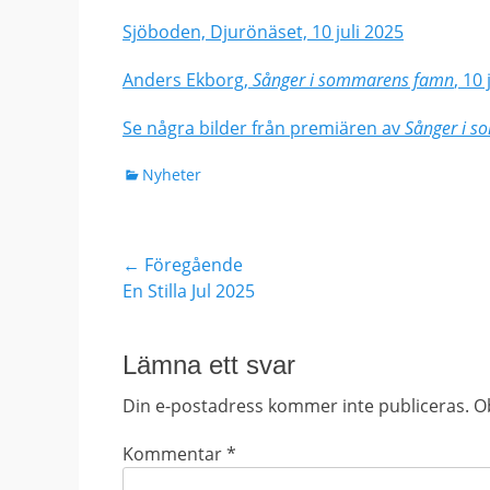
Sjöboden, Djurönäset, 10 juli 2025
Anders Ekborg,
Sånger i sommarens famn
, 10
Se några bilder från premiären av
Sånger i 
Kategorier
Nyheter
Inläggsnavigering
← Föregående
Föregående
En Stilla Jul 2025
inlägg:
Lämna ett svar
Din e-postadress kommer inte publiceras.
Ob
Kommentar
*