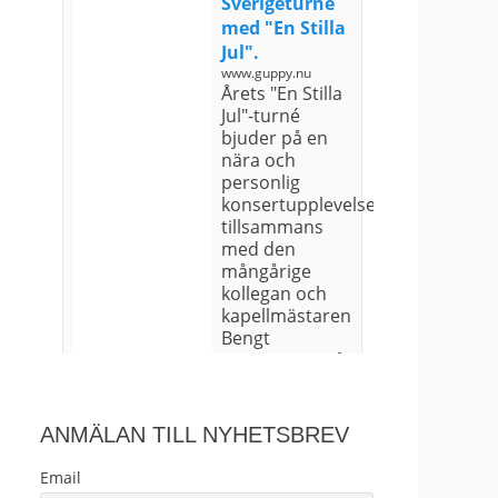
Sverigeturné
med "En Stilla
Jul".
www.guppy.nu
Årets "En Stilla
Jul"-turné
bjuder på en
nära och
personlig
konsertupplevelse
tillsammans
med den
mångårige
kollegan och
kapellmästaren
Bengt
Magnusson på
gitarr samt
Gustaf
Henriksson på
ANMÄLAN TILL NYHETSBREV
kla...
Email