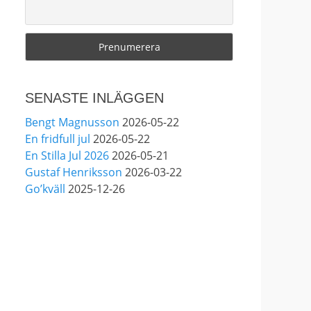
29
0
4
View on Facebook
·
Share
SENASTE INLÄGGEN
Anders Ekborg offentlig
2 months ago
Bengt Magnusson
2026-05-22
En fridfull jul
2026-05-22
Välkomna!
En Stilla Jul 2026
2026-05-21
Gustaf Henriksson
2026-03-22
This content isn't available right
Go’kväll
2025-12-26
now
When this happens, it's usually
because the owner only shared it
with a small group of people,
changed who can see it or it's
been deleted.
4
0
0
View on Facebook
·
Share