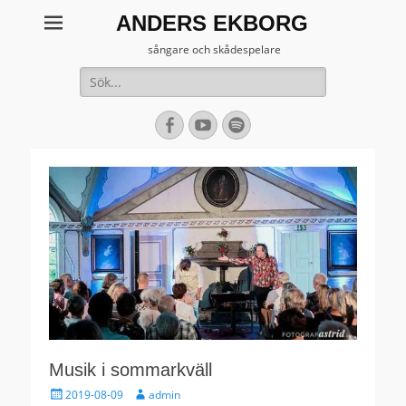
ANDERS EKBORG
sångare och skådespelare
Sök
efter:
[label]
Facebook
YouTube
Spotify
Musik i sommarkväll
Publicerat
Författare
2019-08-09
admin