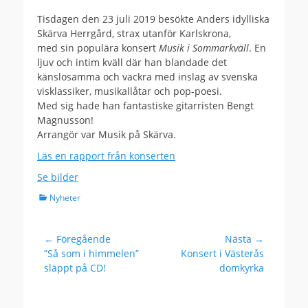
den
Tisdagen den 23 juli 2019 besökte Anders idylliska
Skärva Herrgård, strax utanför Karlskrona,
med sin populära konsert
Musik i Sommarkväll
. En
ljuv och intim kväll där han blandade det
känslosamma och vackra med inslag av svenska
visklassiker, musikallåtar och pop-poesi.
Med sig hade han fantastiske gitarristen Bengt
Magnusson!
Arrangör var Musik på Skärva.
Läs en rapport från konserten
Se bilder
Kategorier
Nyheter
Inläggsnavigering
← Föregående
Nästa →
Föregående
Nästa
”Så som i himmelen”
Konsert i Västerås
inlägg:
inlägg:
släppt på CD!
domkyrka