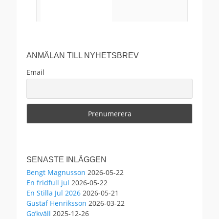
ANMÄLAN TILL NYHETSBREV
Email
29
0
4
View on Facebook
·
Share
Anders Ekborg offentlig
SENASTE INLÄGGEN
2 months ago
Bengt Magnusson
2026-05-22
En fridfull jul
2026-05-22
Välkomna!
En Stilla Jul 2026
2026-05-21
Gustaf Henriksson
2026-03-22
This content isn't available right now
Go’kväll
2025-12-26
When this happens, it's usually because the