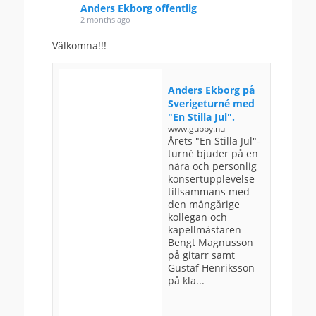
Anders Ekborg offentlig
2 months ago
Välkomna!!!
Anders Ekborg på
Sverigeturné med
"En Stilla Jul".
www.guppy.nu
Årets "En Stilla Jul"-
turné bjuder på en
nära och personlig
konsertupplevelse
tillsammans med
den mångårige
kollegan och
kapellmästaren
Bengt Magnusson
på gitarr samt
Gustaf Henriksson
på kla...