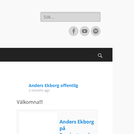
Sök
efter:
[label]
Facebook
YouTube
Spotify
Search
Anders Ekborg offentlig
2 months ago
Välkomna!!!
Anders Ekborg
på