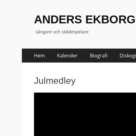
ANDERS EKBORG
sångare och skådespelare
Hoppa
Primär
Hem
Kalender
Biografi
Diskogr
till
meny
innehåll
Julmedley