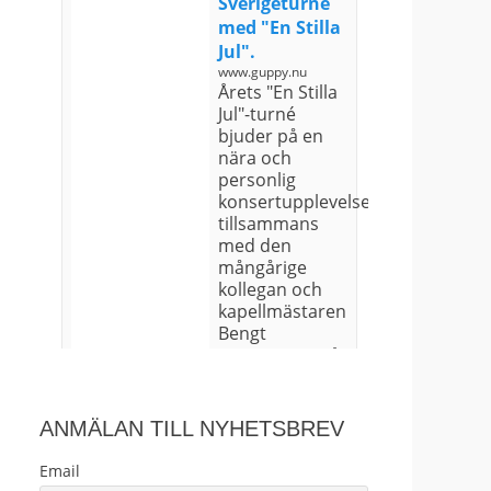
Sverigeturné
med "En Stilla
Jul".
www.guppy.nu
Årets "En Stilla
Jul"-turné
bjuder på en
nära och
personlig
konsertupplevelse
tillsammans
med den
mångårige
kollegan och
kapellmästaren
Bengt
Magnusson på
gitarr samt
Gustaf
Henriksson på
ANMÄLAN TILL NYHETSBREV
kla...
Email