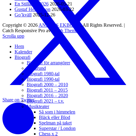
En Stilla Jul 2026
2026-05-21
Gustaf Henriksson
2026-03-22
Go’kväll
2025-12-26
Copyright © 2026
ANDERS EKBORG
. All Rights Reserved. |
Catch Responsive Pro av
Catch Themes
Scrolla upp
Hem
Kalender
Biografi
Biografi för arrangörer
Bakgrund
Biografi 1980-tal
Biografi 1990-tal
Biografi 2000 – 2010
Biografi 2011 – 2015
Biografi 2016 – 2020
Share on Twitter
Biografi 2021 – t.v.
Musikteater
Så som i himmelen
Bläck eller Blod
Spelman på taket
Superstar / London
Chess x 2