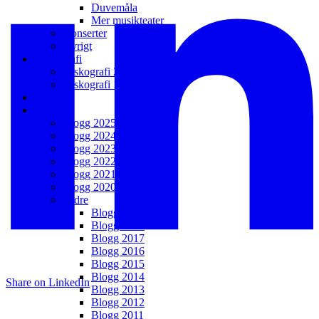
Duvemåla
Mer musikteater
Konserter
Övrigt
Diskografi
Diskografi 2006 – t.v.
Diskografi 1988 – 2005
Galleri
Blogg
Blogg 2025
Blogg 2024
Blogg 2023
Blogg 2022
Blogg 2021
Blogg 2020
Äldre
Blogg 2019
Blogg 2018
Blogg 2017
Blogg 2016
Blogg 2015
Blogg 2014
Share on LinkedIn
Blogg 2013
Blogg 2012
Blogg 2011