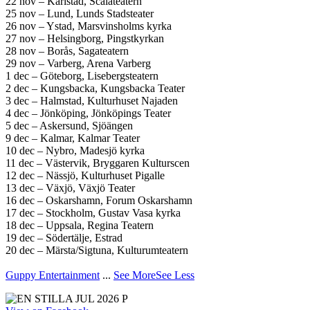
22 nov – Karlstad, Scalateatern
25 nov – Lund, Lunds Stadsteater
26 nov – Ystad, Marsvinsholms kyrka
27 nov – Helsingborg, Pingstkyrkan
28 nov – Borås, Sagateatern
29 nov – Varberg, Arena Varberg
1 dec – Göteborg, Lisebergsteatern
2 dec – Kungsbacka, Kungsbacka Teater
3 dec – Halmstad, Kulturhuset Najaden
4 dec – Jönköping, Jönköpings Teater
5 dec – Askersund, Sjöängen
9 dec – Kalmar, Kalmar Teater
10 dec – Nybro, Madesjö kyrka
11 dec – Västervik, Bryggaren Kulturscen
12 dec – Nässjö, Kulturhuset Pigalle
13 dec – Växjö, Växjö Teater
16 dec – Oskarshamn, Forum Oskarshamn
17 dec – Stockholm, Gustav Vasa kyrka
18 dec – Uppsala, Regina Teatern
19 dec – Södertälje, Estrad
20 dec – Märsta/Sigtuna, Kulturumteatern
Guppy Entertainment
...
See More
See Less