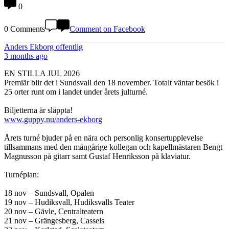
0
0 Comments
Comment on Facebook
Anders Ekborg offentlig
3 months ago
EN STILLA JUL 2026
Premiär blir det i Sundsvall den 18 november. Totalt väntar besök i
25 orter runt om i landet under årets julturné.
Biljetterna är släppta!
www.guppy.nu/anders-ekborg
Årets turné bjuder på en nära och personlig konsertupplevelse
tillsammans med den mångårige kollegan och kapellmästaren Bengt
Magnusson på gitarr samt Gustaf Henriksson på klaviatur.
Turnéplan:
18 nov – Sundsvall, Opalen
19 nov – Hudiksvall, Hudiksvalls Teater
20 nov – Gävle, Centralteatern
21 nov – Grängesberg, Cassels