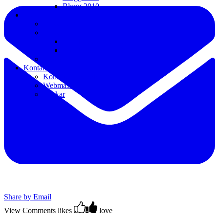
Blogg 2010
Media
Pressbilder
Pressklipp
Pressklipp 2016 – t.v.
Pressklipp 1984 – 2015
Videos
Kontakt
Kontakt/Info/Bokning
Webmaster
Länkar
Share by Email
View Comments
likes
love