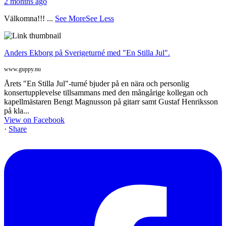
2 months ago
Välkomna!!!
...
See More
See Less
Anders Ekborg på Sverigeturné med "En Stilla Jul".
www.guppy.nu
Årets "En Stilla Jul"-turné bjuder på en nära och personlig
konsertupplevelse tillsammans med den mångårige kollegan och
kapellmästaren Bengt Magnusson på gitarr samt Gustaf Henriksson
på kla...
View on Facebook
·
Share