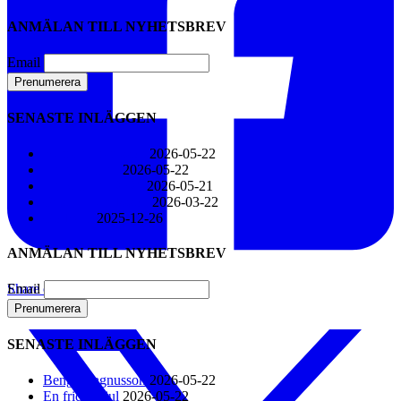
ANMÄLAN TILL NYHETSBREV
Email
SENASTE INLÄGGEN
Bengt Magnusson
2026-05-22
En fridfull jul
2026-05-22
En Stilla Jul 2026
2026-05-21
Gustaf Henriksson
2026-03-22
Go’kväll
2025-12-26
ANMÄLAN TILL NYHETSBREV
Email
Share on Facebook
SENASTE INLÄGGEN
Bengt Magnusson
2026-05-22
En fridfull jul
2026-05-22