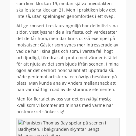
som kom klockan 19, medan själva huvudakten
skulle starta klockan 21. Men i praktiken blev det
inte så, utan spel­­ningen genomfördes i ett svep.
Att ge konsert i restaurangmiljö har definitivt sina
sidor. Visst lyssnar de allra flesta, och värdesätter
det de får höra, men där finns också exempel på
motsatsen: Gäster som synes mer intresserade av
vad de har i sina glas och som, i värsta fall högt
och ljudligt, föredrar att prata med vänner istället
för att njuta av det som bjuds ifrån scenen. I mina
ögon är det oerhört nonchalant att uppträda så,
både gentemot artisterna och övriga besökare på
plats. Man kunde ana av Anders mellansnack att
han var måttligt road av de störande elementen.
Men för flertalet av oss var det en
riktigt
mysig
kväll som vi kommer att minnas med värme när
höstmörkret sänker sig!