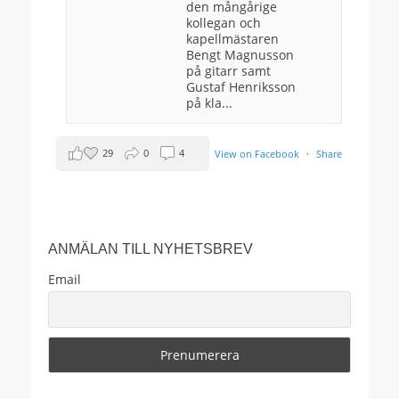
den mångårige
kollegan och
kapellmästaren
Bengt Magnusson
på gitarr samt
Gustaf Henriksson
på kla...
29
0
4
View on Facebook
·
Share
Anders Ekborg offentlig
3 months ago
ANMÄLAN TILL NYHETSBREV
Välkomna!
Email
This content isn't available right now
When this happens, it's usually because the
owner only shared it with a small group of
people, changed who can see it or it's been
deleted.