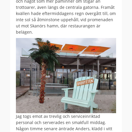
och något som mer påminner om stigar än
trottoarer, även längs de centrala gatorna. Framåt
kvällen hade eftermiddagens regn övergått till, om
inte sol så åtminstone uppehåll, vid promenaden
ut mot Skanörs hamn, där restaurangen är
belägen.
Jag togs emot av trevlig och serviceinriktad
personal och serverades en smakfull middag.
Någon timme senare äntrade Anders, klädd i vitt