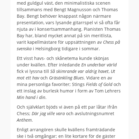
med guldgul väst, den minimalistiska scenen
tillsammans med Bengt Magnusson och Thomas
Bay. Bengt behöver knappast någon närmare
presentation, vars lysande gitarrspel vi så ofta får
njuta av i konsertsammanhang. Pianisten Thomas
Bay har, bland mycket annat på sin meritlista,
varit kapellmästare för uppsättningen av
Chess på
svenska
i Helsingborg tidigare i sommar.
Ett visst havs- och skånetema kunde skönjas
under kvällen. Efter inledande
En underbar värld
fick vi lyssna till
Så skimrande var aldrig havet
,
Ut
mot ett hav
och
Gräsänkling Blues
. Vidare en av
mina personliga favoriter; Stings
Fields of Gold
och
ett inslag av burlesk humor i form av Tom Lehrers
Min hand i din
.
Och självklart bjöds vi även på ett par låtar ifrån
Chess;
Där jag ville vara
och avslutningsnumret
Anthem
.
Enligt arrangören skulle kvällens framträdande
ske i två omgångar; en lite kortare för de gäster