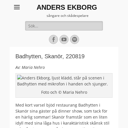
ANDERS EKBORG
sångare och skådespelare
Sök
efter:
[label]
Facebook
YouTube
Spotify
Badhytten, Skanör, 220819
Av: Maria Nehro
Foto och © Maria Nehro
Med kort varsel bjöd restaurang Badhytten i
Skanör sina gäster på dinner show, som tack för
en härlig sommar! Skanör framstår som en liten
idyll med sina låga hus i karaktäristisk skånsk stil