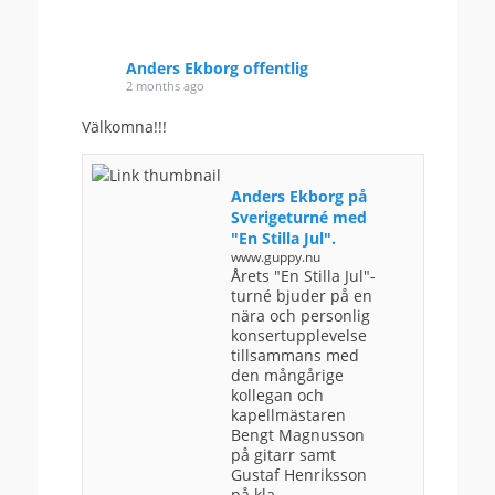
Anders Ekborg offentlig
2 months ago
Välkomna!!!
Anders Ekborg på
Sverigeturné med
"En Stilla Jul".
www.guppy.nu
Årets "En Stilla Jul"-
turné bjuder på en
nära och personlig
konsertupplevelse
tillsammans med
den mångårige
kollegan och
kapellmästaren
Bengt Magnusson
på gitarr samt
Gustaf Henriksson
på kla...