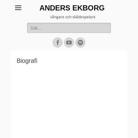
ANDERS EKBORG
sångare och skådespelare
Sök
efter:
[label]
Facebook
YouTube
Spotify
Biografi