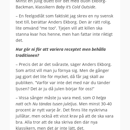
Minst en julig duett blir det med duon Ekborg-
Backman, klassikern
Baby it’s Cold Outside
.
– En feelgodlåt som faktiskt jag skrev en ny svensk
text till, berättar Anders Ekborg. Den är rätt rolig,
lite omvänd ”me too”. Tjejen vill att killen ska
stanna kvar hos henne, men han fattar inte riktigt
det.
Hur gör ni för att variera receptet men behålla
traditionen?
– Precis det är det svåraste, säger Anders Ekborg.
Som artist vill man ju förnya sig. Men de gånger
jag gjort det lite för mycket, då får jag skäll av
publiken. ”Varför var inte det med när du tänder
ljusen? Det är ju då julen börjar för oss!”
– Vissa sånger måste ju vara med, som
O helga
natt
och
Nu tändas tusen juleljus
. Men minst 30-40
procent är nytt varje år. Det finns lite nyskrivna
jullåtar, men också ett visst krav på att de ska vara
bra. Alla tror att de ska skriva den där nya
klassikern, men det är inte lätt, det.