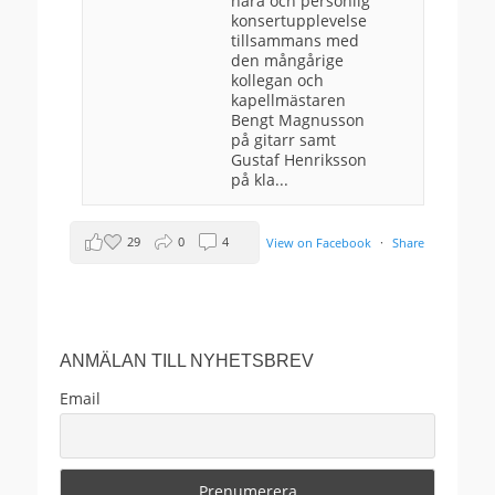
nära och personlig
konsertupplevelse
tillsammans med
den mångårige
kollegan och
kapellmästaren
Bengt Magnusson
på gitarr samt
Gustaf Henriksson
på kla...
29
0
4
View on Facebook
·
Share
Anders Ekborg offentlig
2 months ago
ANMÄLAN TILL NYHETSBREV
Välkomna!
Email
This content isn't available right now
When this happens, it's usually because the
owner only shared it with a small group of
people, changed who can see it or it's been