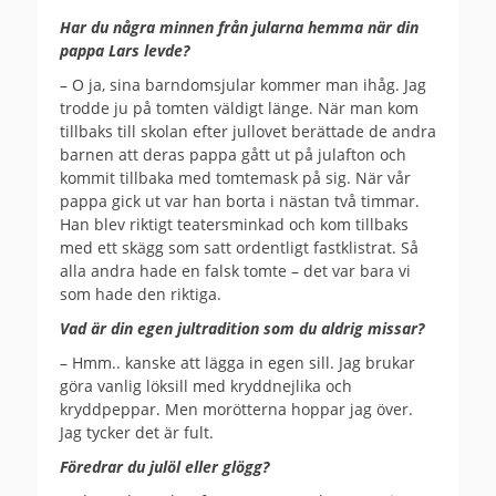
Har du några minnen från jularna hemma när din
pappa Lars levde?
– O ja, sina barndomsjular kommer man ihåg. Jag
trodde ju på tomten väldigt länge. När man kom
tillbaks till skolan efter jullovet berättade de andra
barnen att deras pappa gått ut på julafton och
kommit tillbaka med tomtemask på sig. När vår
pappa gick ut var han borta i nästan två timmar.
Han blev riktigt teatersminkad och kom tillbaks
med ett skägg som satt ordentligt fastklistrat. Så
alla andra hade en falsk tomte – det var bara vi
som hade den riktiga.
Vad är din egen jultradition som du aldrig missar?
– Hmm.. kanske att lägga in egen sill. Jag brukar
göra vanlig löksill med kryddnejlika och
kryddpeppar. Men morötterna hoppar jag över.
Jag tycker det är fult.
Föredrar du julöl eller glögg?