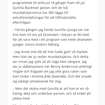
programmet
En stilla jul
18 gånger fram till jul.
Gunilla Backman gästar, och de två
musikalstjärnorna har fått lägga till
extraföreställningar för att tillfredsställa
efterfrågan-
– Första gången jag hörde Gunilla sjunga var när
hon kom till oss på Dramaten i början av 90-talet
för att vara med i ett program som hette
Dramaten
sjunger
, minns Anders Ekborg.
– Jag visste inte då att hon hade gjort så mycket,
men hon var ju redan musikalstjärna. Och detta
var innan jag själv så att säga blev sångare. Jag
var ju skådespelare när Benny Andersson plötsligt
ringde och frågade om jag ville göra rollen som
Karl-Oskar i
Kristina från Duvemåla
. Och det visade
sig väldigt omvälvande för mig.
– Men det sköna med Gunilla är att hon är en så
härlig, äkta och underbar person, och så enkel att
jobba med.