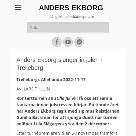
ANDERS EKBORG
sångare och skådespelare
Sök
efter:
[label]
Facebook
YouTube
Spotify
Anders Ekborg sjunger in julen i
Trelleborg
Trelleborgs Allehanda 2022-11-17
Av: LARS THULIN
Konsertturnén
En stilla jul
vill få oss att samla
tankarna innan julstressen börjar. På tionde året
har Anders Ekborg tagit med sig musikalstjärnan
Gunilla Backman för att sjunga duett när turnén
anlöper Lilla Slågarps kyrka den 2 december.
Efter turnépremiären d-en 28 november framförs