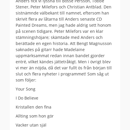
Anders fick vi lyssna till Bosse Persson, Tobbe
Stener, Peter Milefors och Christian Antblad. Den
sistnämnde välbekant till namnet, eftersom han
skrivit flera av låtarna till Anders senaste CD
Painted Dreams, men jag hade aldrig sett honom
på scenen tidigare. Peter Milefors var en klar
stämningshöjare; skämtade med Anders och
berättade en egen historia. Att Bengt Magnusson
saknades på gitarr hade Madelaine
uppmärksammat redan innan bandet gjorder
entré, vilket kändes jättetråkigt. Men i övrigt blev
vi mer än nöjda, då det var fullt ös från början till
slut och flera nyheter i programmet! Som såg ut
som följer:
Your Song
I Do Believe
Kristallen den fina
Allting som hon gör
Vacker utan själ