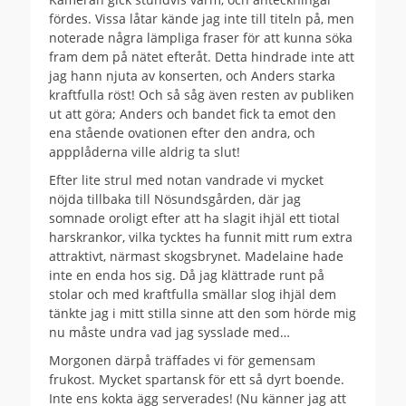
fördes. Vissa låtar kände jag inte till titeln på, men
noterade några lämpliga fraser för att kunna söka
fram dem på nätet efteråt. Detta hindrade inte att
jag hann njuta av konserten, och Anders starka
kraftfulla röst! Och så såg även resten av publiken
ut att göra; Anders och bandet fick ta emot den
ena stående ovationen efter den andra, och
appplåderna ville aldrig ta slut!
Efter lite strul med notan vandrade vi mycket
nöjda tillbaka till Nösundsgården, där jag
somnade oroligt efter att ha slagit ihjäl ett tiotal
harskrankor, vilka tycktes ha funnit mitt rum extra
attraktivt, närmast skogsbrynet. Madelaine hade
inte en enda hos sig. Då jag klättrade runt på
stolar och med kraftfulla smällar slog ihjäl dem
tänkte jag i mitt stilla sinne att den som hörde mig
nu måste undra vad jag sysslade med…
Morgonen därpå träffades vi för gemensam
frukost. Mycket spartansk för ett så dyrt boende.
Inte ens kokta ägg serverades! (Nu känner jag att