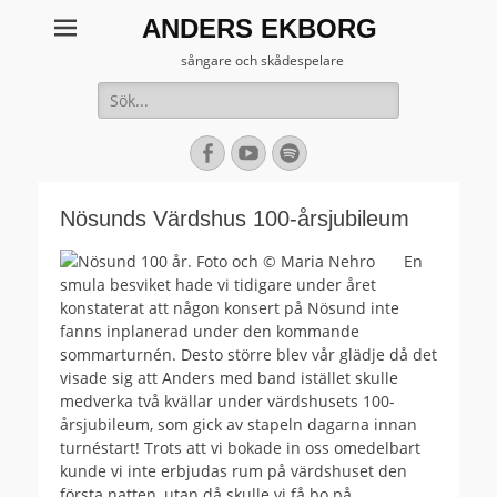
ANDERS EKBORG
sångare och skådespelare
Sök
efter:
[label]
Facebook
YouTube
Spotify
Nösunds Värdshus 100-årsjubileum
En
smula besviket hade vi tidigare under året
konstaterat att någon konsert på Nösund inte
fanns inplanerad under den kommande
sommarturnén. Desto större blev vår glädje då det
visade sig att Anders med band istället skulle
medverka två kvällar under värdshusets 100-
årsjubileum, som gick av stapeln dagarna innan
turnéstart! Trots att vi bokade in oss omedelbart
kunde vi inte erbjudas rum på värdshuset den
första natten, utan då skulle vi få bo på