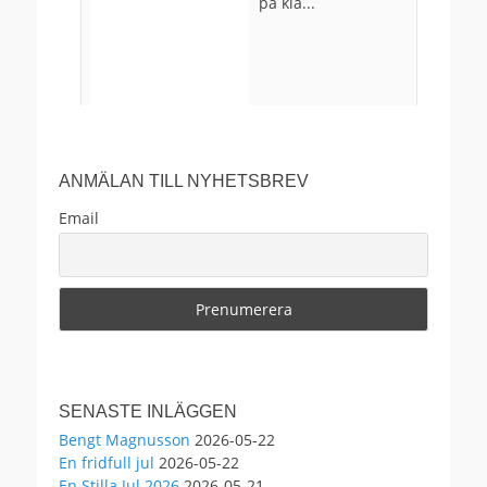
på kla...
ANMÄLAN TILL NYHETSBREV
Email
29
0
4
View on Facebook
·
Share
Anders Ekborg offentlig
SENASTE INLÄGGEN
3 months ago
Bengt Magnusson
2026-05-22
En fridfull jul
2026-05-22
Välkomna!
En Stilla Jul 2026
2026-05-21