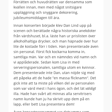
Förrätten och huvudrätten var densamma som
kvällen innan, men med något snitsigare
uppläggning och snyggare dekorering,
jubileumsmiddagen till ära.
Innan konserten började klev Dan Lind upp på
scenen och berättade några historiska anekdoter
från värdshuset, bl.a. läste han ur prislisten över
alkoholhaltiga drycker, och man häpnade över hur
lite de kostade förr i tiden. Han presenterade även
sin personal. Först fick kockarna komma in,
samtliga män. Var och en nämndes vid namn och
vi applåderade. Sedan kom Lisa in med
serveringspersonalen, samtliga utom en kvinnor.
Dem presenterade inte Dan, utan nöjde sig med
att påpeka att de hade ”en massa flicknamn”. Det
gick inte att ta miste på vilken del av personalen
som var värd mest i hans ögon, och det lät
väldigt
illa. Hade han svårt att minnas alla servitrisers
namn kunde han ju ha skrivit upp dem på en
lapp, eller bett Lisa presentera dem!
Även konsertprogrammet var detsamma som