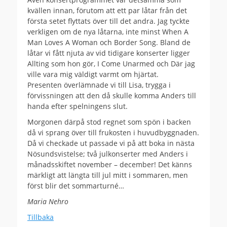
kvällen innan, förutom att ett par låtar från det
första setet flyttats över till det andra. Jag tyckte
verkligen om de nya låtarna, inte minst When A
Man Loves A Woman och Border Song. Bland de
låtar vi fått njuta av vid tidigare konserter ligger
Allting som hon gör, I Come Unarmed och Där jag
ville vara mig väldigt varmt om hjärtat.
Presenten överlämnade vi till Lisa, trygga i
förvissningen att den då skulle komma Anders till
handa efter spelningens slut.
Morgonen därpå stod regnet som spön i backen
då vi sprang över till frukosten i huvudbyggnaden.
Då vi checkade ut passade vi på att boka in nästa
Nösundsvistelse; två julkonserter med Anders i
månadsskiftet november – december! Det känns
märkligt att längta till jul mitt i sommaren, men
först blir det sommarturné…
Maria Nehro
Tillbaka