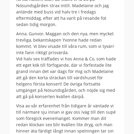
Nösundsgården strax intill. Madelaine och jag
anlände med buss vid halv tre i fredags
eftermiddag, efter att ha varit på resande fot
sedan tidig morgon.
Anna, Gunvor, Maggan och den nya, men mycket
trevliga, bekantskapen Yvonne hade redan
kommit. Vi blev visade till våra rum, som vi tyvärr
inte fann riktigt prisvärda.
Vid halv sex träffades vi hos Anna & Co, som hade
ett eget kök till förfogande, där vi förfestade lite
grand innan det var dags för mig och Madelaine
att gå den korta sträckan till värdshuset för
helgens första konsert! De övriga fortsatte
umgänget på Nösundsgården, och nöjde sig med
att gå på konserten kvällen därpå.
Visa av vår erfarenhet från tidigare år väntade vi
till närmare sju innan vi gav oss iväg till den supé
som föregick evenemanget. Kommer man dit
redan klockan sex blir kvällen lite dryg, och man
hinner äta färdigt långt innan spelningen tar sin