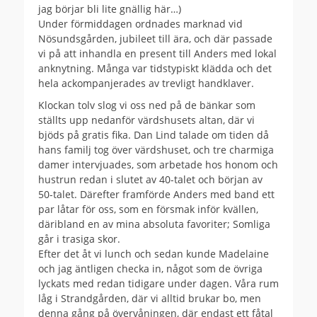
jag börjar bli lite gnällig här…)
Under förmiddagen ordnades marknad vid
Nösundsgården, jubileet till ära, och där passade
vi på att inhandla en present till Anders med lokal
anknytning. Många var tidstypiskt klädda och det
hela ackompanjerades av trevligt handklaver.
Klockan tolv slog vi oss ned på de bänkar som
ställts upp nedanför värdshusets altan, där vi
bjöds på gratis fika. Dan Lind talade om tiden då
hans familj tog över värdshuset, och tre charmiga
damer intervjuades, som arbetade hos honom och
hustrun redan i slutet av 40-talet och början av
50-talet. Därefter framförde Anders med band ett
par låtar för oss, som en försmak inför kvällen,
däribland en av mina absoluta favoriter; Somliga
går i trasiga skor.
Efter det åt vi lunch och sedan kunde Madelaine
och jag äntligen checka in, något som de övriga
lyckats med redan tidigare under dagen. Våra rum
låg i Strandgården, där vi alltid brukar bo, men
denna gång på övervåningen, där endast ett fåtal