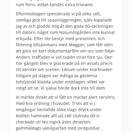
rum finns, viilket kändes extra trivsamt.
Eftermiddagen spenderade vi på olika sätt,
somliga gick till spaanläggningen, själv kopplade
jag av och gladde mig åt den goda 3G-täckningen
till datorn, något som Nösundsgården inte kunnat
erbjuda. Efter lite bestyr med presenten, och
filmning tillsammans med Maggan, som fått idén
att göra en kort dokumentärfilm om oss som följer
Anders, träffades vi vid supén strax före sju. Den
här gången blev vi placerade på en avsats precis
till vänster om scenen. Liksom under marknaden
tidigare på dagen var många av gästerna
tidstypiskt klädda under middagen, vilket var
roligt att se. Vi själva hörde dock inte till dem.
Vi märkte direkt att vi fått en mycket alert servitris,
med bra ordning i huvudet. Trots att vi i
omgångar beställde olika slags dryck under
kvällen hamnade allt på rätt slutnota då vi
checkade ut! Nu ingick även deserten;
gammaldags vaniljparfait med jordgubbar.