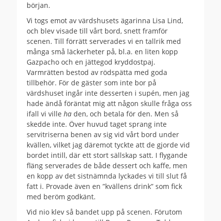
början.
Vi togs emot av värdshusets ägarinna Lisa Lind,
och blev visade till vårt bord, snett framför
scenen. Till förrätt serverades vi en tallrik med
många små läckerheter på, bl.a. en liten kopp
Gazpacho och en jättegod kryddostpaj.
Varmrätten bestod av rödspätta med goda
tillbehör. För de gäster som inte bor på
värdshuset ingår inte desserten i supén, men jag
hade ändå föräntat mig att någon skulle fråga oss
ifall vi ville
ha
den, och betala för den. Men så
skedde inte. Över huvud taget sprang inte
servitriserna benen av sig vid vårt bord under
kvällen, vilket jag däremot tyckte att de gjorde vid
bordet intill, där ett stort sällskap satt. I flygande
fläng serverades de både dessert och kaffe, men
en kopp av det sistnämnda lyckades vi till slut få
fatt i. Provade även en ”kvällens drink” som fick
med beröm godkänt.
Vid nio klev så bandet upp på scenen. Förutom