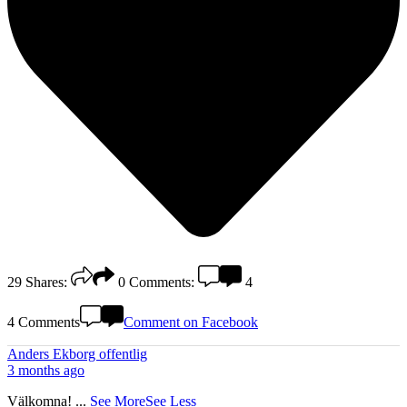
29
Shares:
0
Comments:
4
4 Comments
Comment on Facebook
Anders Ekborg offentlig
3 months ago
Välkomna!
...
See More
See Less