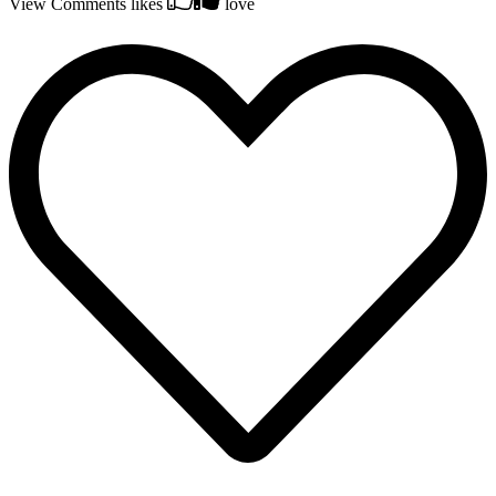
View Comments
likes
love