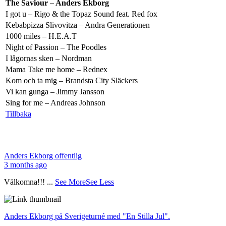
The Saviour – Anders Ekborg
I got u – Rigo & the Topaz Sound feat. Red fox
Kebabpizza Slivovitza – Andra Generationen
1000 miles – H.E.A.T
Night of Passion – The Poodles
I lågornas sken – Nordman
Mama Take me home – Rednex
Kom och ta mig – Brandsta City Släckers
Vi kan gunga – Jimmy Jansson
Sing for me – Andreas Johnson
Tillbaka
Anders Ekborg offentlig
3 months ago
Välkomna!!!
...
See More
See Less
Anders Ekborg på Sverigeturné med "En Stilla Jul".