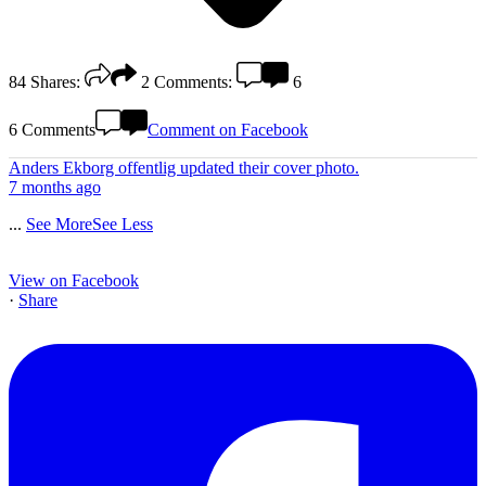
84
Shares:
2
Comments:
6
6 Comments
Comment on Facebook
Anders Ekborg offentlig
updated their cover photo.
7 months ago
...
See More
See Less
View on Facebook
·
Share