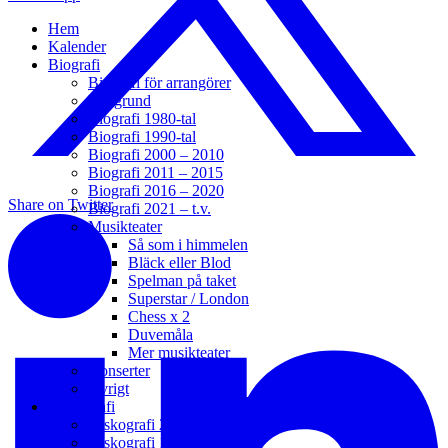
Hem
Kalender
Biografi
Biografi för arrangörer
Bakgrund
Biografi 1980-tal
Biografi 1990-tal
Biografi 2000 – 2010
Biografi 2011 – 2015
Biografi 2016 – 2020
Share on Twitter
Biografi 2021 – t.v.
Musikteater
Så som i himmelen
Bläck eller Blod
Spelman på taket
Superstar / London
Chess x 2
Duvemåla
Mer musikteater
Konserter
Övrigt
Diskografi
Diskografi 2006 – t.v.
Diskografi 1988 – 2005