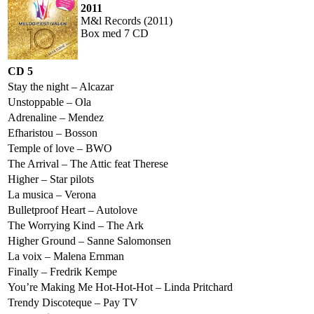
2011
M&l Records (2011)
Box med 7 CD
CD 5
Stay the night – Alcazar
Unstoppable – Ola
Adrenaline – Mendez
Efharistou – Bosson
Temple of love – BWO
The Arrival – The Attic feat Therese
Higher – Star pilots
La musica – Verona
Bulletproof Heart – Autolove
The Worrying Kind – The Ark
Higher Ground – Sanne Salomonsen
La voix – Malena Ernman
Finally – Fredrik Kempe
You’re Making Me Hot-Hot-Hot – Linda Pritchard
Trendy Discoteque – Pay TV