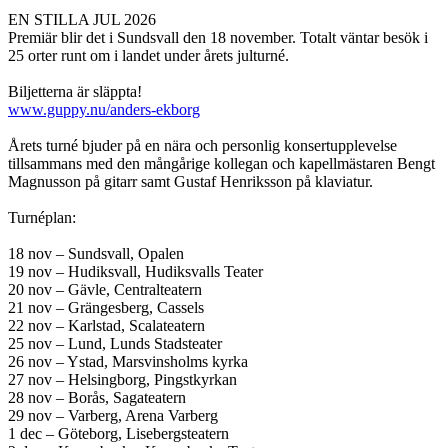
EN STILLA JUL 2026
Premiär blir det i Sundsvall den 18 november. Totalt väntar besök i
25 orter runt om i landet under årets julturné.
Biljetterna är släppta!
www.guppy.nu/anders-ekborg
Årets turné bjuder på en nära och personlig konsertupplevelse
tillsammans med den mångårige kollegan och kapellmästaren Bengt
Magnusson på gitarr samt Gustaf Henriksson på klaviatur.
Turnéplan:
18 nov – Sundsvall, Opalen
19 nov – Hudiksvall, Hudiksvalls Teater
20 nov – Gävle, Centralteatern
21 nov – Grängesberg, Cassels
22 nov – Karlstad, Scalateatern
25 nov – Lund, Lunds Stadsteater
26 nov – Ystad, Marsvinsholms kyrka
27 nov – Helsingborg, Pingstkyrkan
28 nov – Borås, Sagateatern
29 nov – Varberg, Arena Varberg
1 dec – Göteborg, Lisebergsteatern