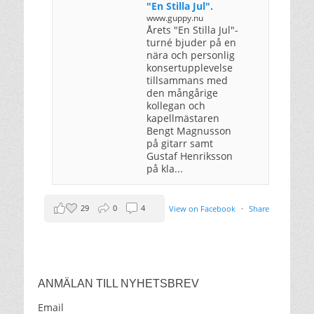
"En Stilla Jul".
www.guppy.nu
Årets "En Stilla Jul"-
turné bjuder på en
nära och personlig
konsertupplevelse
tillsammans med
den mångårige
kollegan och
kapellmästaren
Bengt Magnusson
på gitarr samt
Gustaf Henriksson
på kla...
29
0
4
View on Facebook
·
Share
Anders Ekborg offentlig
2 months ago
ANMÄLAN TILL NYHETSBREV
Välkomna!
Email