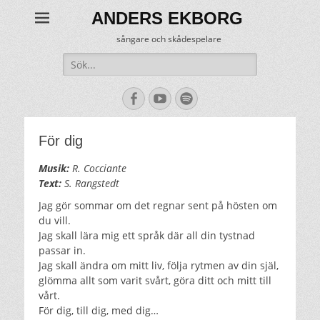
ANDERS EKBORG
sångare och skådespelare
Sök
efter:
[label]
Facebook
YouTube
Spotify
För dig
Musik:
R. Cocciante
Text:
S. Rangstedt
Jag gör sommar om det regnar sent på hösten om
du vill.
Jag skall lära mig ett språk där all din tystnad
passar in.
Jag skall ändra om mitt liv, följa rytmen av din själ,
glömma allt som varit svårt, göra ditt och mitt till
vårt.
För dig, till dig, med dig…