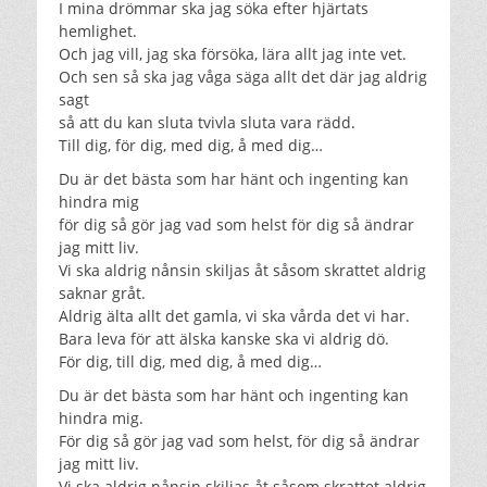
I mina drömmar ska jag söka efter hjärtats
hemlighet.
Och jag vill, jag ska försöka, lära allt jag inte vet.
Och sen så ska jag våga säga allt det där jag aldrig
sagt
så att du kan sluta tvivla sluta vara rädd.
Till dig, för dig, med dig, å med dig…
Du är det bästa som har hänt och ingenting kan
hindra mig
för dig så gör jag vad som helst för dig så ändrar
jag mitt liv.
Vi ska aldrig nånsin skiljas åt såsom skrattet aldrig
saknar gråt.
Aldrig älta allt det gamla, vi ska vårda det vi har.
Bara leva för att älska kanske ska vi aldrig dö.
För dig, till dig, med dig, å med dig…
Du är det bästa som har hänt och ingenting kan
hindra mig.
För dig så gör jag vad som helst, för dig så ändrar
jag mitt liv.
Vi ska aldrig nånsin skiljas åt såsom skrattet aldrig