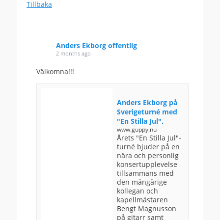
Tillbaka
Anders Ekborg offentlig
2 months ago
Välkomna!!!
Anders Ekborg på
Sverigeturné med
"En Stilla Jul".
www.guppy.nu
Årets "En Stilla Jul"-
turné bjuder på en
nära och personlig
konsertupplevelse
tillsammans med
den mångårige
kollegan och
kapellmästaren
Bengt Magnusson
på gitarr samt