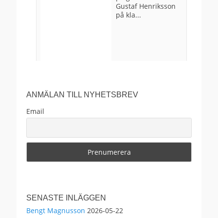
Gustaf Henriksson
på kla...
ANMÄLAN TILL NYHETSBREV
Email
29
0
4
View on Facebook
·
Share
Anders Ekborg offentlig
SENASTE INLÄGGEN
2 months ago
Bengt Magnusson
2026-05-22