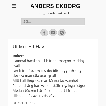
ANDERS EKBORG
sångare och skådespelare
Sök
efter:
[label]
Facebook
YouTube
Spotify
Ut Mot Ett Hav
Robert
Gammal härsken sill blir det morgon, middag,
kväll
Det blir blåsur mjölk, det blir hugg och slag,
det ska man tåla utan gnäll
Mitt i alltihop ska man känna tacksamhet
För en dräng han vet sin ställning, inga frågor
Medan bäcken här får rinna bort i frihet
tills den nås av havets vågor
Ut mot ett hav