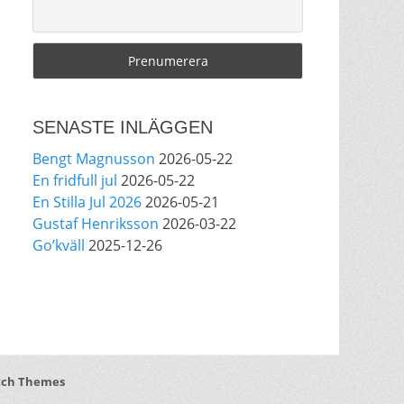
29
0
4
View on Facebook
·
Share
Anders Ekborg offentlig
2 months ago
SENASTE INLÄGGEN
Välkomna!
Bengt Magnusson
2026-05-22
This content isn't available right
En fridfull jul
2026-05-22
now
En Stilla Jul 2026
2026-05-21
When this happens, it's usually
Gustaf Henriksson
2026-03-22
because the owner only shared it
Go’kväll
2025-12-26
with a small group of people,
changed who can see it or it's
been deleted.
4
0
0
View on Facebook
·
Share
tch Themes
Anders Ekborg offentlig