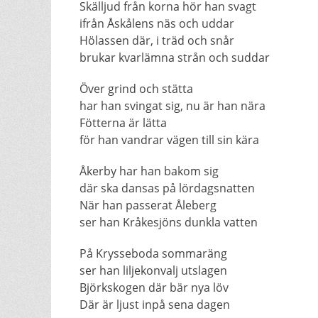
Skälljud från korna hör han svagt
ifrån Åskålens näs och uddar
Hölassen där, i träd och snår
brukar kvarlämna strån och suddar
Över grind och stätta
har han svingat sig, nu är han nära
Fötterna är lätta
för han vandrar vägen till sin kära
Åkerby har han bakom sig
där ska dansas på lördagsnatten
När han passerat Åleberg
ser han Kråkesjöns dunkla vatten
På Krysseboda sommaräng
ser han liljekonvalj utslagen
Björkskogen där bär nya löv
Där är ljust inpå sena dagen