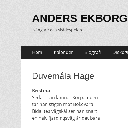
ANDERS EKBORG
sångare och skådespelare
Hoppa
Primär
Hem
Kalender
Biografi
Diskogr
till
meny
innehåll
Duvemåla Hage
Kristina
Sedan han lämnat Korpamoen
tar han stigen mot Bökevara
Bidalites vägskäl ser han snart
en halv fjärdingsväg är det bara