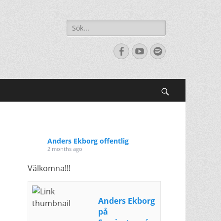
Sök
efter:
[label]
Facebook
YouTube
Spotify
Search
Anders Ekborg offentlig
2 months ago
Välkomna!!!
Anders Ekborg
på