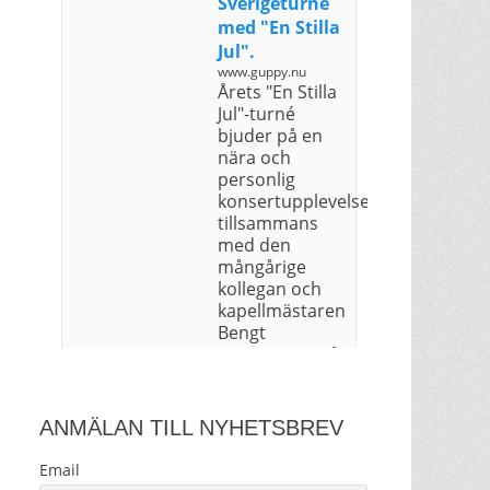
Sverigeturné
med "En Stilla
Jul".
www.guppy.nu
Årets "En Stilla
Jul"-turné
bjuder på en
nära och
personlig
konsertupplevelse
tillsammans
med den
mångårige
kollegan och
kapellmästaren
Bengt
Magnusson på
gitarr samt
Gustaf
Henriksson på
ANMÄLAN TILL NYHETSBREV
kla...
Email