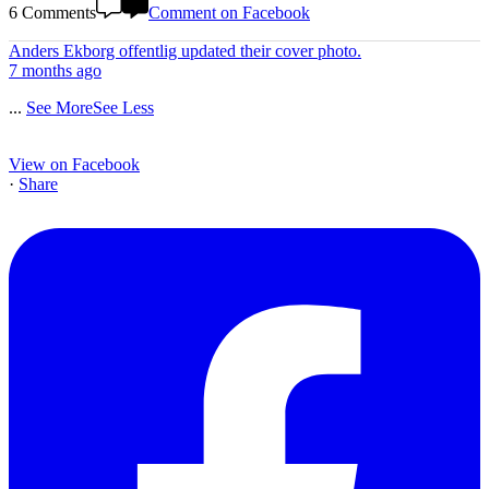
6 Comments
Comment on Facebook
Anders Ekborg offentlig
updated their cover photo.
7 months ago
...
See More
See Less
View on Facebook
·
Share