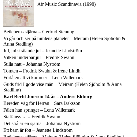
Air Music Scandinavia (1998)
Betlehems stjärna – Gertrud Stenung
Vi går och ser på himlens planeter – Meiram (Helen Sjöholm &
Anna Stadling)
Jul, jul strålande jul – Jeanette Lindström
Vilken underbar jul – Fredrik Swahn
Stilla natt – Johanna Nyström
Tomten – Fredrik Swahn & Iréne Lindh
Förlåten att vi kommer – Lena Willemark
Guds frid I gode vise män – Meiram (Helen Sjöholm & Anna
Stadling)
Karl Bertil Jonsson 14 år – Anders Ekborg
Bereden väg för Herran – Sara Isaksson
Fålen han springer – Lena Willemark
Staffansvisa – Fredrik Swahn
Det strålar en sjärna – Johanna Nyström
Ett barn är fött – Jeanette Lindström
Betlehems stjärna – Meiram (Helen Sjöholm & Anna Stadling)