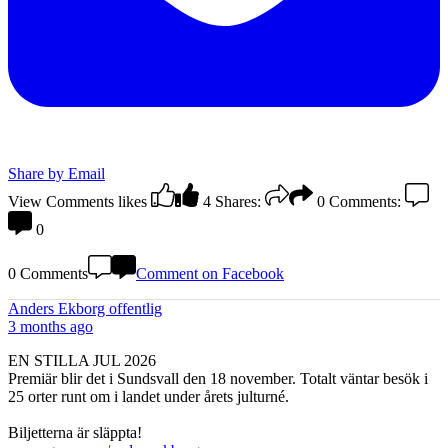
Share by Email
View Comments
likes
4
Shares:
0
Comments:
0
0 Comments
Comment on Facebook
Anders Ekborg offentlig
3 months ago
EN STILLA JUL 2026
Premiär blir det i Sundsvall den 18 november. Totalt väntar besök i
25 orter runt om i landet under årets julturné.
Biljetterna är släppta!