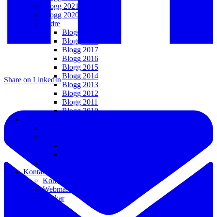
Blogg 2021
Blogg 2020
Äldre
Blogg 2019
Blogg 2018
Blogg 2017
Blogg 2016
Blogg 2015
Blogg 2014
Share on LinkedIn
Blogg 2013
Blogg 2012
Blogg 2011
Blogg 2010
Media
Pressbilder
Pressklipp
Pressklipp 2016 – t.v.
Pressklipp 1984 – 2015
Videos
Kontakt
Kontakt/Info/Bokning
Webmaster
Länkar