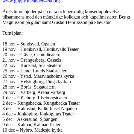
www.guppy.nu/anders-ekborg
Årets turné bjuder på en nära och personlig konsertupplevelse
tillsammans med den mångårige kollegan och kapellmästaren Bengt
Magnusson på gitarr samt Gustaf Henriksson på klaviatur.
Turnéplan:
18 nov – Sundsvall, Opalen
19 nov – Hudiksvall, Hudiksvalls Teater
20 nov – Gävle, Centralteatern
21 nov – Grängesberg, Cassels
22 nov – Karlstad, Scalateatern
25 nov – Lund, Lunds Stadsteater
26 nov – Ystad, Marsvinsholms kyrka
27 nov – Helsingborg, Pingstkyrkan
28 nov – Borås, Sagateatern
29 nov – Varberg, Arena Varberg
1 dec – Göteborg, Lisebergsteatern
2 dec – Kungsbacka, Kungsbacka Teater
3 dec – Halmstad, Kulturhuset Najaden
4 dec – Jönköping, Jönköpings Teater
5 dec – Askersund, Sjöängen
9 dec – Kalmar, Kalmar Teater
10 dec – Nybro, Madesjö kyrka