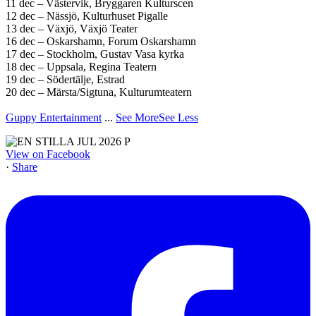
11 dec – Västervik, Bryggaren Kulturscen
12 dec – Nässjö, Kulturhuset Pigalle
13 dec – Växjö, Växjö Teater
16 dec – Oskarshamn, Forum Oskarshamn
17 dec – Stockholm, Gustav Vasa kyrka
18 dec – Uppsala, Regina Teatern
19 dec – Södertälje, Estrad
20 dec – Märsta/Sigtuna, Kulturumteatern
Guppy Entertainment
...
See More
See Less
View on Facebook
·
Share