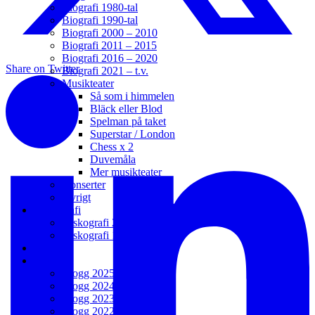
Biografi 1980-tal
Biografi 1990-tal
Biografi 2000 – 2010
Biografi 2011 – 2015
Biografi 2016 – 2020
Share on Twitter
Biografi 2021 – t.v.
Musikteater
Så som i himmelen
Bläck eller Blod
Spelman på taket
Superstar / London
Chess x 2
Duvemåla
Mer musikteater
Konserter
Övrigt
Diskografi
Diskografi 2006 – t.v.
Diskografi 1988 – 2005
Galleri
Blogg
Blogg 2025
Blogg 2024
Blogg 2023
Blogg 2022